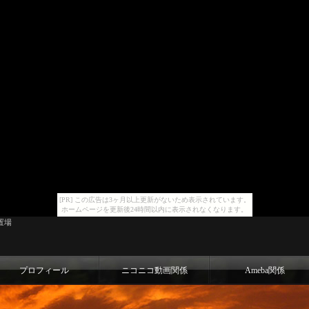
[PR] この広告は3ヶ月以上更新がないため表示されています。
ホームページを更新後24時間以内に表示されなくなります。
置場
プロフィール
ニコニコ動画関係
Ameba関係